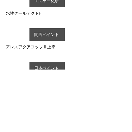
エスケー化研
水性クールテクトF
関西ペイント
アレスアクアフッソⅡ上塗
日本ペイント
オーデフレッシュF100Ⅲ
水谷ペイント
​ナノコンポジットF